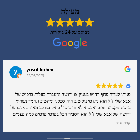
מְעוּלֶה
מבוסס על
24 ביקורות
yusuf kohen
22/06/2023
פניתי לעו"ד סחף קדוש בעניין צו ירושה והעברת בעלות ברכוש של
אבא שלי ז"ל הוא נתן טיפול טוב היה סבלני ומקשיב ונחמד נעזרתי
בייצוג מקצועי וטוב ואכפתי לאחר טיפול בתיק מורכב מאוד במצבו של
ירושה של אבא שלי ז"ל הוא הסביר הכל בפרטי פרטים כמה פעמים
בסבלנות הדריך אותי באופן מקצועי בעניין השכר טרחה שלו הוא
קרא עוד
התנהג בצורה מאוד מתחשבת והוגנת במצבו הכי עדין ושבור משפחה
שלנו ניסה לעזור התחשב.